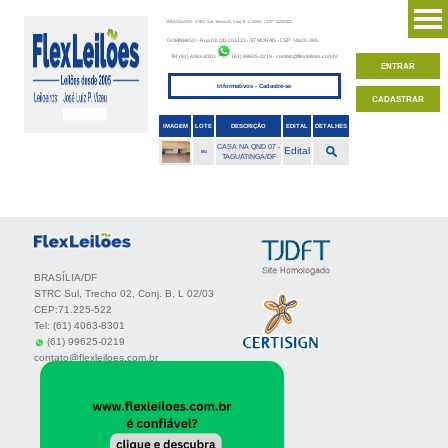
BRASÍLIA/DF - STRC Sul, Trecho 02, Conj. B, L. 02/03 - CEP: 71225-522
GOIÂNIA/GO - Rua 03, QD.10,Lt.22 - ST MORAIS - CEP: 74620-385
Tel: (61) 4063-8301
(61) 99625-0219 - contato@flexleiloes.com.br
ENTRAR
Informativos - Cadastre-se
Home
CADASTRAR
IMAGEM
LOTE
DESCRIÇÃO
EDITAL
DETALHES
Leilões Finalizados
CASA NA QND 07 -
Edital
001
TAGUATINGA/DF
Venda Direta
Leiloeiro
BRASÍLIA/DF
STRC Sul, Trecho 02, Conj. B, L 02/03
Indique o Leiloeiro
CEP:71.225-522
Tel: (61) 4063-8301
(61) 99625-0219
Validar Documento
contato@flexleiloes.com.br
Fale Conosco